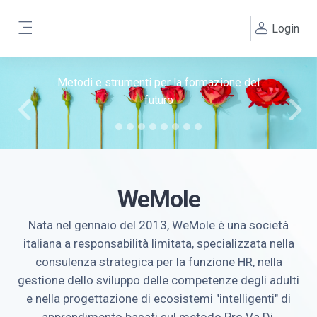
Vai al contenuto principale
Login
DIGITAL LEARNING
Pannello laterale
Metodi e strumenti per la formazione del
futuro
Previous
Next
WeMole
Nata nel gennaio del 2013, WeMole è una società
italiana a responsabilità limitata, specializzata nella
consulenza strategica per la funzione HR, nella
gestione dello sviluppo delle competenze degli adulti
e nella progettazione di ecosistemi "intelligenti" di