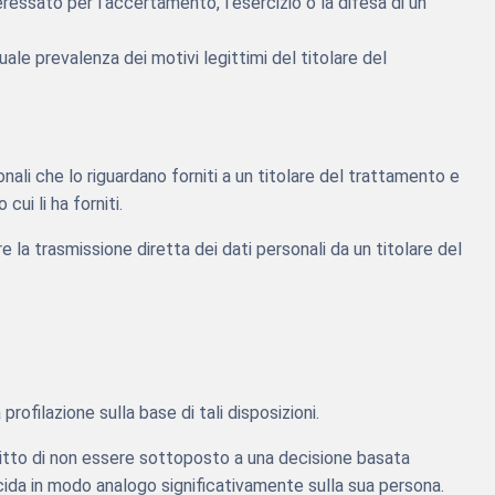
eressato per l’accertamento, l’esercizio o la difesa di un
tuale prevalenza dei motivi legittimi del titolare del
onali che lo riguardano forniti a un titolare del trattamento e
ui li ha forniti.
ere la trasmissione diretta dei dati personali da un titolare del
profilazione sulla base di tali disposizioni.
diritto di non essere sottoposto a una decisione basata
cida in modo analogo significativamente sulla sua persona.