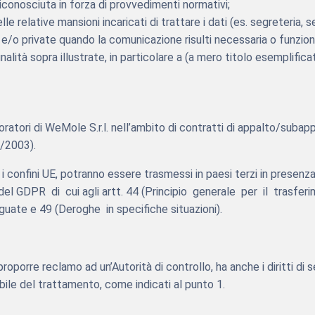
 riconosciuta in forza di provvedimenti normativi;
lle relative mansioni incaricati di trattare i dati (es. segreteria, s
e e/o private quando la comunicazione risulti necessaria o funzion
alità sopra illustrate, in particolare a (a mero titolo esemplificat
atori di WeMole S.r.l. nell’ambito di contratti di appalto/subappa
6/2003).
re i confini UE, potranno essere trasmessi in paesi terzi in pres
 del GDPR di cui agli artt. 44 (Principio generale per il trasfe
ate e 49 (Deroghe in specifiche situazioni).
 proporre reclamo ad un’Autorità di controllo, ha anche i diritti d
bile del trattamento, come indicati al punto 1.