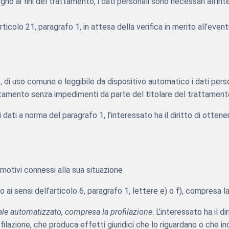
no ai fini del trattamento, i dati personali sono necessari all’int
ticolo 21, paragrafo 1, in attesa della verifica in merito all’even
to, di uso comune e leggibile da dispositivo automatico i dati pers
rattamento senza impedimenti da parte del titolare del trattamento c
ei dati a norma del paragrafo 1, l’interessato ha il diritto di otten
r motivi connessi alla sua situazione
ai sensi dell’articolo 6, paragrafo 1, lettere e) o f), compresa la 
nale automatizzato, compresa la profilazione
. L’interessato ha il 
azione, che produca effetti giuridici che lo riguardano o che in