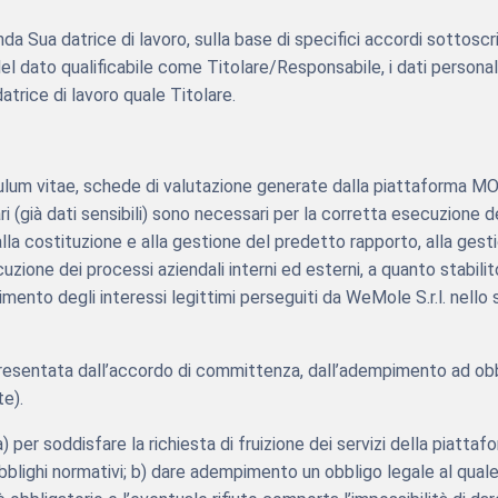
a Sua datrice di lavoro, sulla base di specifici accordi sottoscri
 del dato qualificabile come Titolare/Responsabile, i dati person
trice di lavoro quale Titolare.
urriculum vitae, schede di valutazione generate dalla piattaforma
ari (già dati sensibili) sono necessari per la corretta esecuzione d
a costituzione e alla gestione del predetto rapporto, alla gesti
ne dei processi aziendali interni ed esterni, a quanto stabilito
mento degli interessi legittimi perseguiti da WeMole S.r.l. nello 
ppresentata dall’accordo di committenza, dall’adempimento ad obb
te).
) per soddisfare la richiesta di fruizione dei servizi della piatta
blighi normativi; b) dare adempimento un obbligo legale al quale