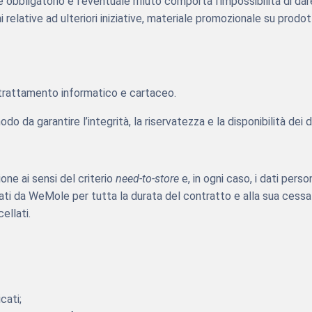
è obbligatorio e l’eventuale rifiuto comporta l’impossibilità di dar
i relative ad ulteriori iniziative, materiale promozionale su prodot
i trattamento informatico e cartaceo.
 da garantire l’integrità, la riservatezza e la disponibilità dei d
one ai sensi del criterio
need-to-store
e, in ogni caso, i dati pers
i da WeMole per tutta la durata del contratto e alla sua cessazio
ellati.
cati;