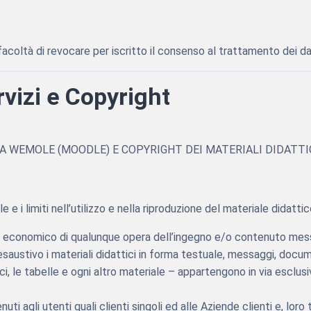
a facoltà di revocare per iscritto il consenso al trattamento dei d
rvizi e Copyright
MA WEMOLE (MOODLE) E COPYRIGHT DEI MATERIALI DIDATTI
e e i limiti nell’utilizzo e nella riproduzione del materiale didat
mento economico di qualunque opera dell’ingegno e/o contenuto mess
austivo i materiali didattici in forma testuale, messaggi, documen
grafici, le tabelle e ogni altro materiale – appartengono in via esc
 agli utenti quali clienti singoli ed alle Aziende clienti e, loro