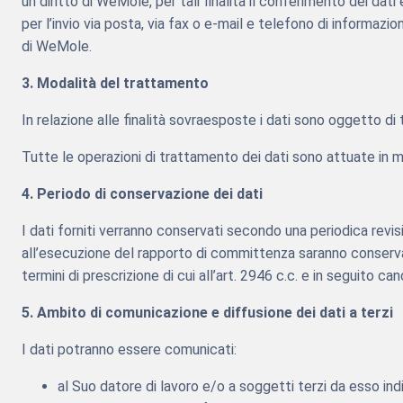
un diritto di WeMole, per tali finalità il conferimento dei dati 
per l’invio via posta, via fax o e-mail e telefono di informazion
di WeMole.
3. Modalità del trattamento
In relazione alle finalità sovraesposte i dati sono oggetto d
Tutte le operazioni di trattamento dei dati sono attuate in modo
4. Periodo di conservazione dei dati
I dati forniti verranno conservati secondo una periodica revisi
all’esecuzione del rapporto di committenza saranno conservat
termini di prescrizione di cui all’art. 2946 c.c. e in seguito canc
5. Ambito di comunicazione e diffusione dei dati a terzi
I dati potranno essere comunicati:
al Suo datore di lavoro e/o a soggetti terzi da esso indi