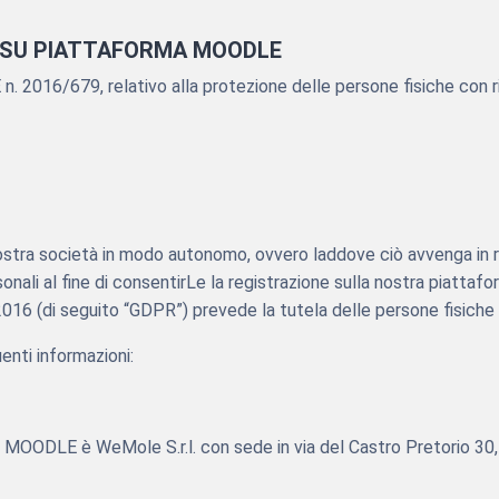
I SU PIATTAFORMA MOODLE
UE n. 2016/679, relativo alla protezione delle persone fisiche con 
 nostra società in modo autonomo, ovvero laddove ciò avvenga in re
personali al fine di consentirLe la registrazione sulla nostra piat
016 (di seguito “GDPR”) prevede la tutela delle persone fisiche c
enti informazioni:
rma MOODLE è WeMole S.r.l. con sede in via del Castro Pretorio