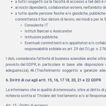
a tutti i soggetti cui la facoltà di accesso a tali dati è
ai nostri dipendenti, collaboratori esterni, nell’ambito de
a tutte quelle persone fisiche e/o giuridiche, pubblich
committenza il Suo datore di lavoro, nei modi e per le fin
Consulente IT
Istituti Bancari o Assicurativi
Istituzioni pubbliche
Eventuali committenti e/o appaltatori e/o collabor
responsabilità solidale ex art. 29 del D.Lgs. n. 27
I dati, considerata l’attività di business aziendale anche olt
previsto dal GDPR, in particolare in base alle disposizioni
adeguatezza), 46 (Trasferimento soggetto a garanzie adegu
6. Diritti di cui agli artt. 15, 16, 17 18, 20, 21 e 22 GDPR
La informiamo che in qualità di interessato, oltre al diritto di
richiesta scritta al Titolare del trattamento e/o al Responsa
Art. 15 - Diritto di accesso